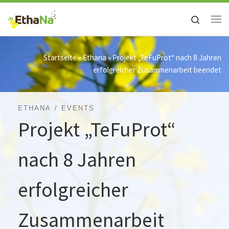
Zum Inhalt springen
Search
Me
Startseite
»
Ethana
»
Projekt „TeFuProt“ nach 8 Jahren
erfolgreicher Zusammenarbeit beendet
ETHANA
EVENTS
Projekt „TeFuProt“
nach 8 Jahren
erfolgreicher
Zusammenarbeit