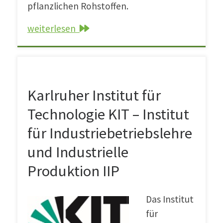
pflanzlichen Rohstoffen.
weiterlesen
Karlruher Institut für Technologie KIT – Institut
Karlruher Institut für
Technologie KIT – Institut
für Industriebetriebslehre
und Industrielle
Produktion IIP
Das Institut
für