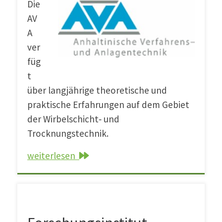
Die
AV
A
ver
füg
t
über langjährige theoretische und
praktische Erfahrungen auf dem Gebiet
der Wirbelschicht‐ und
Trocknungstechnik.
weiterlesen
Forschungsinstitut Futtermitteltechnik der IFF