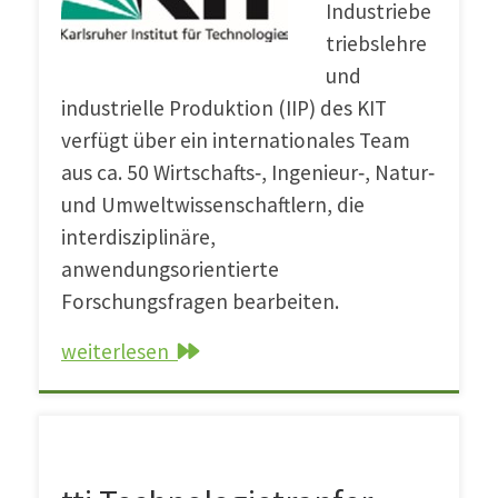
Industriebe
triebslehre
und
industrielle Produktion (IIP) des KIT
verfügt über ein internationales Team
aus ca. 50 Wirtschafts‐, Ingenieur‐, Natur‐
und Umweltwissenschaftlern, die
interdisziplinäre,
anwendungsorientierte
Forschungsfragen bearbeiten.
weiterlesen
tti Technologietranfer- und Innovationsförd