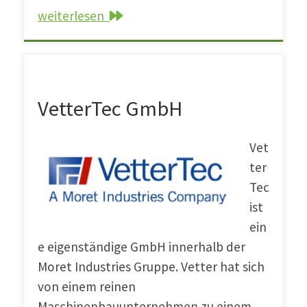
weiterlesen
VetterTec GmbH
VetterTec GmbH
Vet
ter
Tec
ist
ein
e eigenständige GmbH innerhalb der
Moret Industries Gruppe. Vetter hat sich
von einem reinen
Maschinenbauunternehmen zu einem