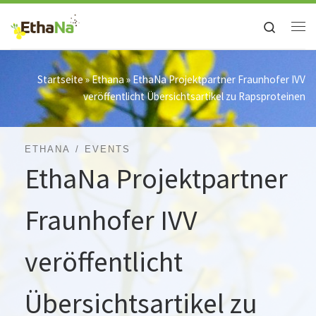
Zum Inhalt springen
Search
Me
Startseite
»
Ethana
»
EthaNa Projektpartner Fraunhofer IVV
veröffentlicht Übersichtsartikel zu Rapsproteinen
ETHANA
EVENTS
EthaNa Projektpartner
Fraunhofer IVV
veröffentlicht
Übersichtsartikel zu